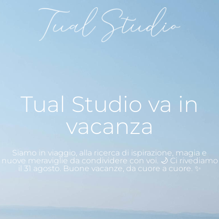
Tual Studio va in
vacanza
Siamo in viaggio, alla ricerca di ispirazione, magia e
nuove meraviglie da condividere con voi. 🌙 Ci rivediamo
il 31 agosto. Buone vacanze, da cuore a cuore. ✨