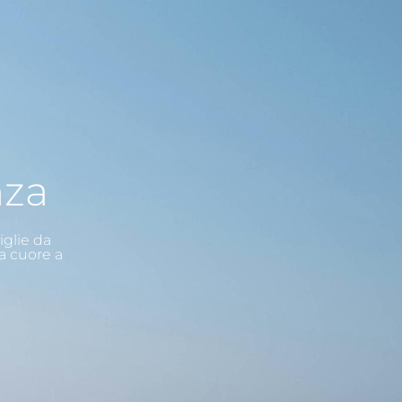
nza
iglie da
a cuore a