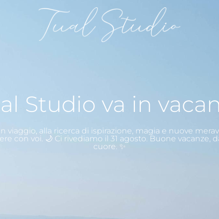
al Studio va in vaca
n viaggio, alla ricerca di ispirazione, magia e nuove merav
ere con voi. 🌙 Ci rivediamo il 31 agosto. Buone vacanze, d
cuore. ✨