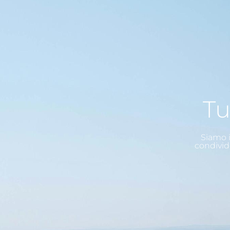
Tu
Siamo i
condivid