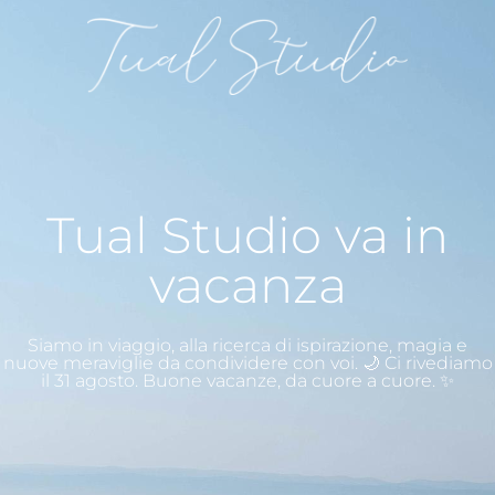
Tual Studio va in
vacanza
Siamo in viaggio, alla ricerca di ispirazione, magia e
nuove meraviglie da condividere con voi. 🌙 Ci rivediamo
il 31 agosto. Buone vacanze, da cuore a cuore. ✨