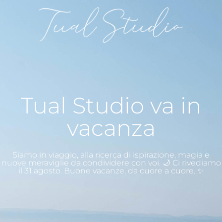
Tual Studio va in
vacanza
Siamo in viaggio, alla ricerca di ispirazione, magia e
nuove meraviglie da condividere con voi. 🌙 Ci rivediamo
il 31 agosto. Buone vacanze, da cuore a cuore. ✨