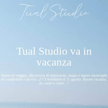
Tual Studio va in
vacanza
Siamo in viaggio, alla ricerca di ispirazione, magia e nuove meraviglie
da condividere con voi. 🌙 Ci rivediamo il 31 agosto. Buone vacanze,
da cuore a cuore. ✨