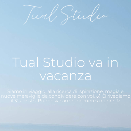
Tual Studio va in
vacanza
Siamo in viaggio, alla ricerca di ispirazione, magia e
nuove meraviglie da condividere con voi. 🌙 Ci rivediamo
il 31 agosto. Buone vacanze, da cuore a cuore. ✨