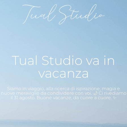
Tual Studio va in
vacanza
Siamo in viaggio, alla ricerca di ispirazione, magia e
nuove meraviglie da condividere con voi. 🌙 Ci rivediamo
il 31 agosto. Buone vacanze, da cuore a cuore. ✨