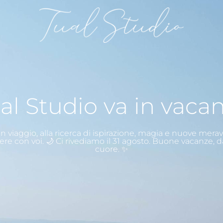
al Studio va in vaca
n viaggio, alla ricerca di ispirazione, magia e nuove merav
ere con voi. 🌙 Ci rivediamo il 31 agosto. Buone vacanze, d
cuore. ✨