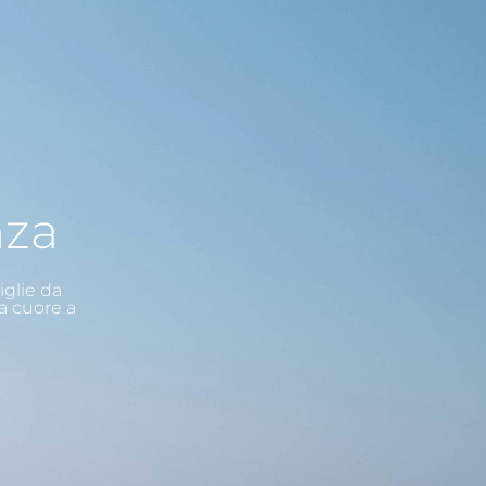
nza
iglie da
a cuore a