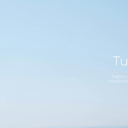
Tu
Siamo i
condivid