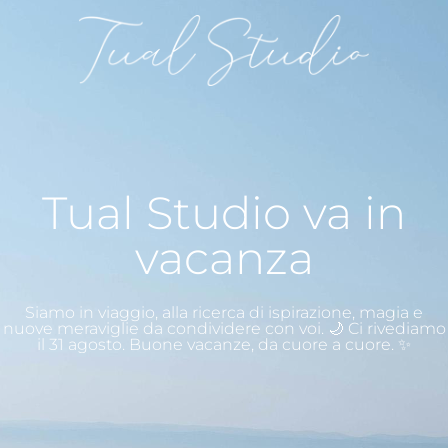
Tual Studio va in
vacanza
Siamo in viaggio, alla ricerca di ispirazione, magia e
nuove meraviglie da condividere con voi. 🌙 Ci rivediamo
il 31 agosto. Buone vacanze, da cuore a cuore. ✨