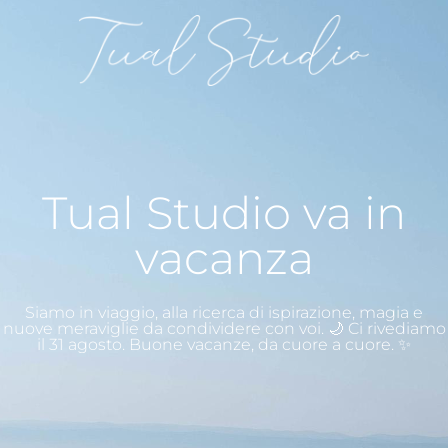
Tual Studio va in
vacanza
Siamo in viaggio, alla ricerca di ispirazione, magia e
nuove meraviglie da condividere con voi. 🌙 Ci rivediamo
il 31 agosto. Buone vacanze, da cuore a cuore. ✨