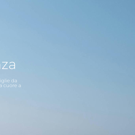
nza
iglie da
a cuore a