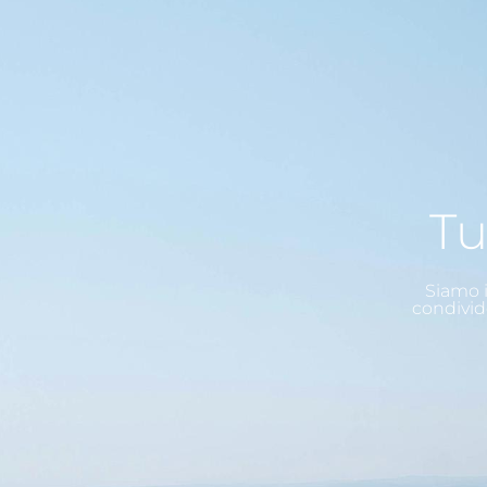
Tu
Siamo i
condivid