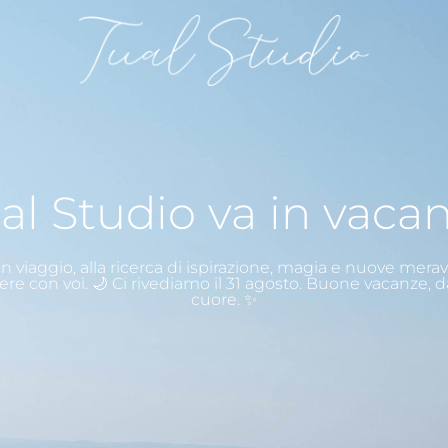
al Studio va in vaca
n viaggio, alla ricerca di ispirazione, magia e nuove merav
ere con voi. 🌙 Ci rivediamo il 31 agosto. Buone vacanze, d
cuore. ✨