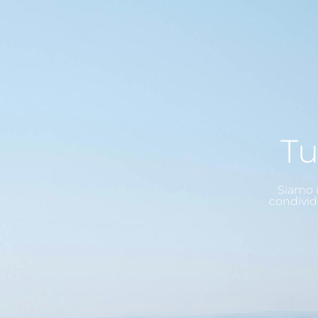
Tu
Siamo i
condivid