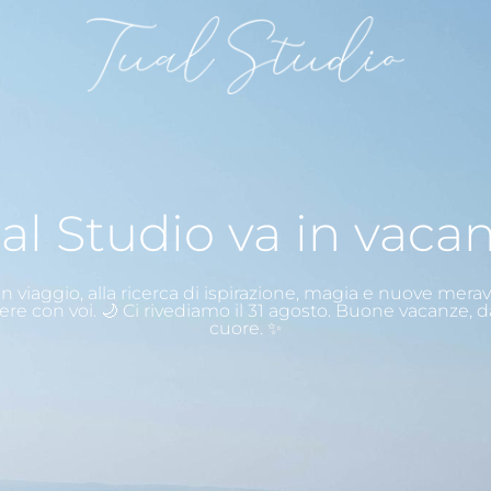
al Studio va in vaca
n viaggio, alla ricerca di ispirazione, magia e nuove merav
ere con voi. 🌙 Ci rivediamo il 31 agosto. Buone vacanze, d
cuore. ✨