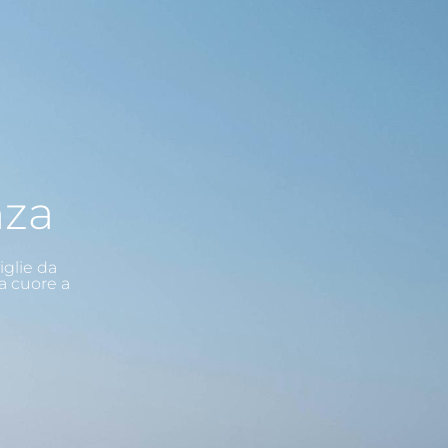
nza
iglie da
a cuore a