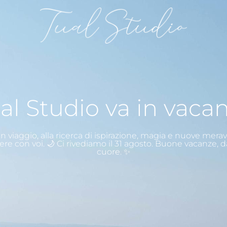
al Studio va in vaca
n viaggio, alla ricerca di ispirazione, magia e nuove merav
ere con voi. 🌙 Ci rivediamo il 31 agosto. Buone vacanze, d
cuore. ✨