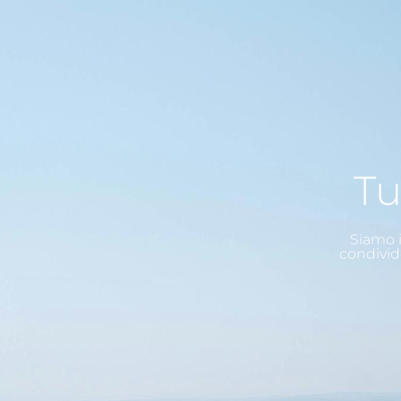
Tu
Siamo i
condivid