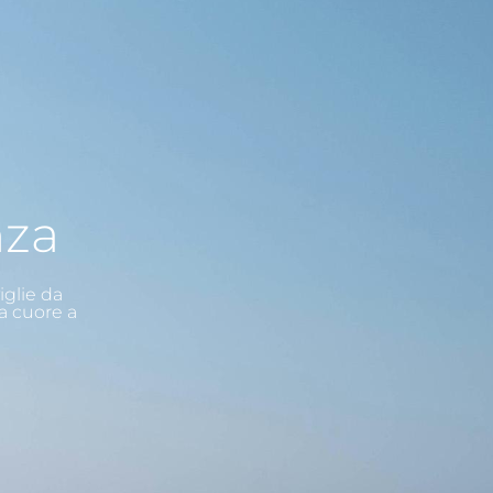
nza
iglie da
a cuore a