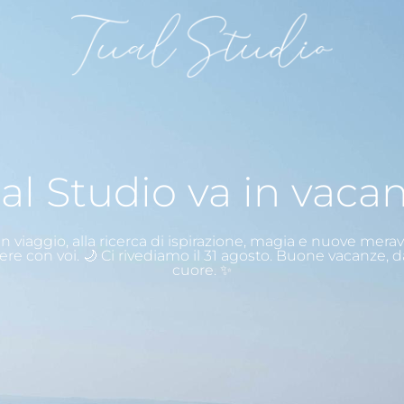
al Studio va in vaca
n viaggio, alla ricerca di ispirazione, magia e nuove merav
ere con voi. 🌙 Ci rivediamo il 31 agosto. Buone vacanze, d
cuore. ✨