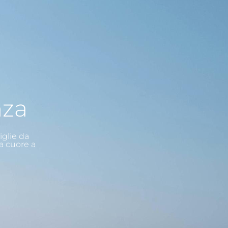
nza
iglie da
a cuore a