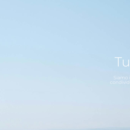
Tu
Siamo i
condivid