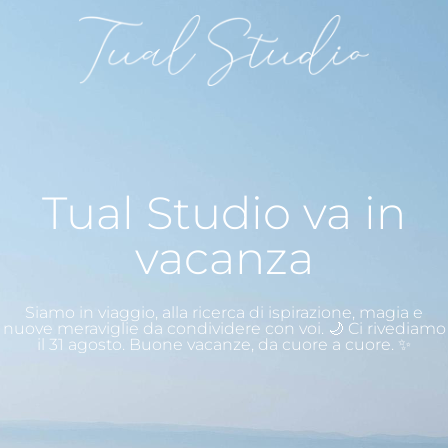
Tual Studio va in
vacanza
Siamo in viaggio, alla ricerca di ispirazione, magia e
nuove meraviglie da condividere con voi. 🌙 Ci rivediamo
il 31 agosto. Buone vacanze, da cuore a cuore. ✨